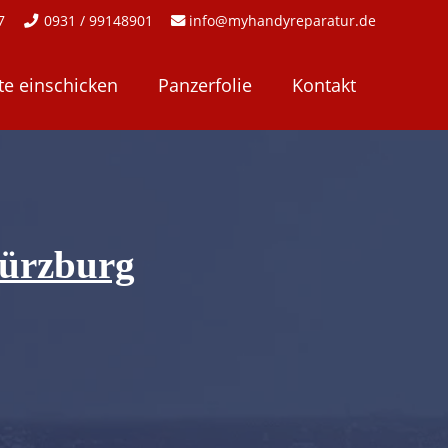
97
0931 / 99148901
info@myhandyreparatur.de
te einschicken
Panzerfolie
Kontakt
Würzburg